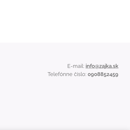
E-mail:
info@zajka.sk
Telefónne číslo:
0908852459