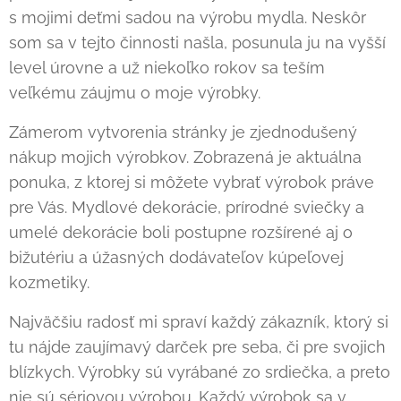
s mojimi deťmi sadou na výrobu mydla. Neskôr
som sa v tejto činnosti našla, posunula ju na vyšší
level úrovne a už niekoľko rokov sa teším
veľkému záujmu o moje výrobky.
Zámerom vytvorenia stránky je zjednodušený
nákup mojich výrobkov. Zobrazená je aktuálna
ponuka, z ktorej si môžete vybrať výrobok práve
pre Vás. Mydlové dekorácie, prírodné sviečky a
umelé dekorácie boli postupne rozšírené aj o
bižutériu a úžasných dodávateľov kúpeľovej
kozmetiky.
Najväčšiu radosť mi spraví každý zákazník, ktorý si
tu nájde zaujímavý darček pre seba, či pre svojich
blízkych. Výrobky sú vyrábané zo srdiečka, a preto
nie sú sériovou výrobou. Každý výrobok sa v