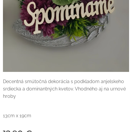
Decentná smútočná dekorácia s podkladom anjelskeho
srdiecka a dominantných kvetov. Vhodného aj na urnové
hroby
13cm x 19cm