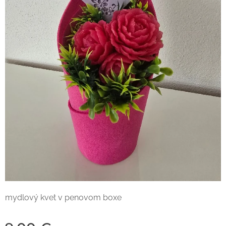
mydlový kvet v penovom boxe