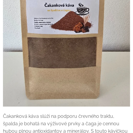
Čakanková káva slúži na podporu črevného traktu,
špalda je bohatá na výživové prvky a čaga je cennou
hubou plnou antioxidantov a minerálov. S touto kávičkou