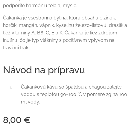
podporíte harmóniu tela aj mysle.
Čakanka je všestranná bylina, ktorá obsahuje zinok,
horčík, mangán, vápnik, kyselinu železo-listovú, draslík a
tiež vitamíny A, B6, C, E a K. Čakanka je tiež zdrojom
inulínu, čo je typ vlákniny s pozitívnym vplyvom na
tráviaci trakt.
Návod na prípravu
Čakankovú kávu so špaldou a chagou zalejte
vodou s teplotou 90-100 °C v pomere 2g na 100
ml vody.
8,00
€