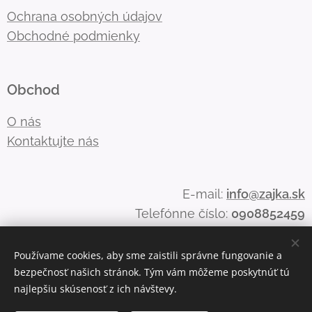
Ochrana osobných údajov
Obchodné podmienky
Obchod
O nás
Kontaktujte nás
E-mail:
info@zajka.sk
Telefónne číslo:
0908852459
Používame cookies, aby sme zaistili správne fungovanie a
bezpečnosť našich stránok. Tým vám môžeme poskytnúť tú
Cookies
najlepšiu skúsenosť z ich návštevy.