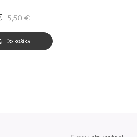
€
5,50
€
Do košíka