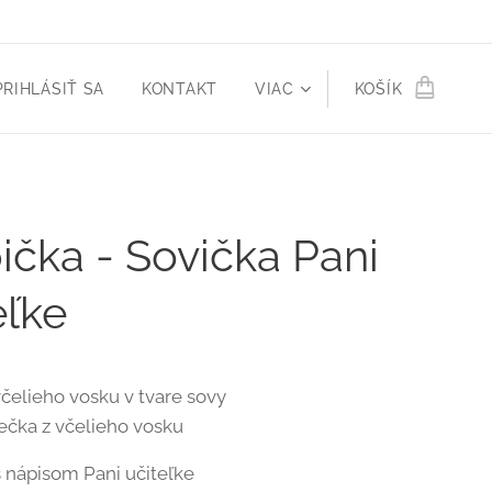
PRIHLÁSIŤ SA
KONTAKT
VIAC
KOŠÍK
ička - Sovička Pani
eľke
včelieho vosku v tvare sovy
ečka z včelieho vosku
 nápisom Pani učiteľke