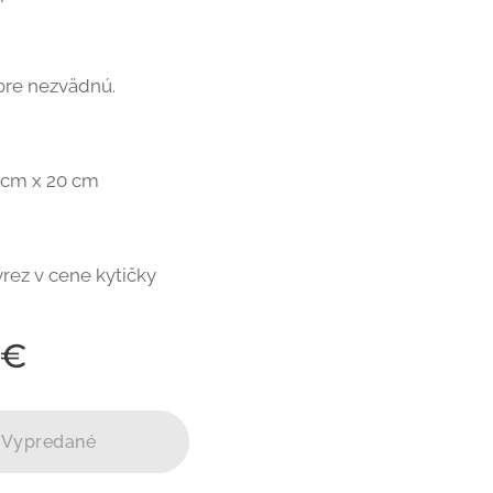
tore nezvädnú.
8cm x 20 cm
rez v cene kytičky
€
Vypredané