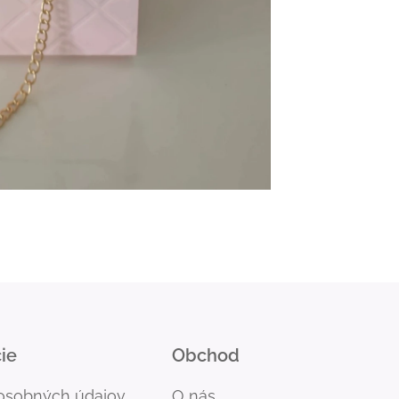
ie
Obchod
osobných údajov
O nás