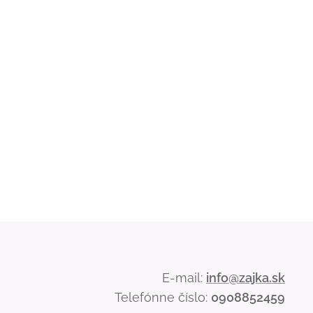
E-mail:
info@zajka.sk
Telefónne číslo:
0908852459