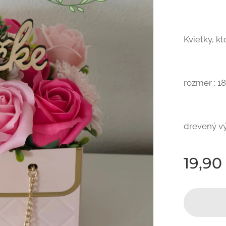
Kvietky, k
rozmer : 1
drevený vý
19,90