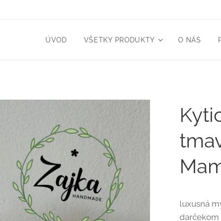
ÚVOD
VŠETKY PRODUKTY
O NÁS
Kyti
tmav
Mam
luxusná my
darčekom p