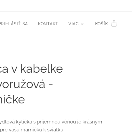
PRIHLÁSIŤ SA
KONTAKT
VIAC
KOŠÍK
ca v kabelke
oružová -
ičke
dlová kytička s príjemnou vôňou je krásnym
re vašu mamičku k sviatku.