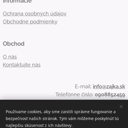
Informácie
Ochrana osobných údajov
Obchodné podmienky
Obchod
O nás
Kontaktujte nás
E-mail:
info@zajka.sk
Telefónne číslo:
0908852459
Používame cookies, aby sme zaistili správne fungovanie a
bezpečnosť našich stránok. Tým vám môžeme poskytnúť tú
Cookies
najlepšiu skúsenosť z ich návštevy.