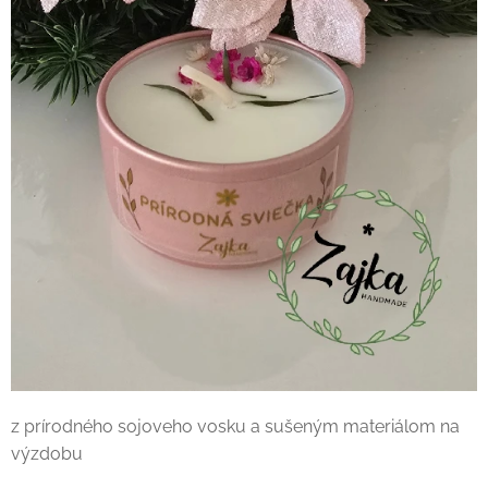
z prírodného sojoveho vosku a sušeným materiálom na
výzdobu