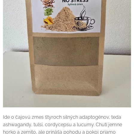
Ide o čajovú zmes štyroch silných adaptogénov, teda
ashwagandy, tulsi, cordycepsu a lucumy. Chutí jemne
horko a zemito, ale prináša pohodu a pokoj priamo