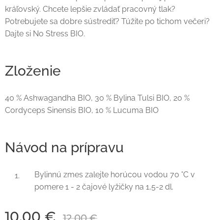
kráľovský. Chcete lepšie zvládať pracovný tlak?
Potrebujete sa dobre sústrediť? Túžite po tichom večeri?
Dajte si No Stress BIO.
Zloženie
40 % Ashwagandha BIO, 30 % Bylina Tulsi BIO, 20 %
Cordyceps Sinensis BIO, 10 % Lucuma BIO
Návod na prípravu
Bylinnú zmes zalejte horúcou vodou 70 °C v
pomere 1 - 2 čajové lyžičky na 1,5-2 dl.
10,00
€
12,00
€