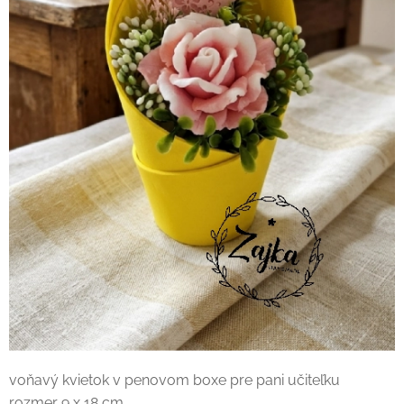
voňavý kvietok v penovom boxe pre pani učiteľku
rozmer 9 x 18 cm