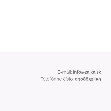
E-mail:
info@zajka.sk
Telefónne číslo:
0908852459