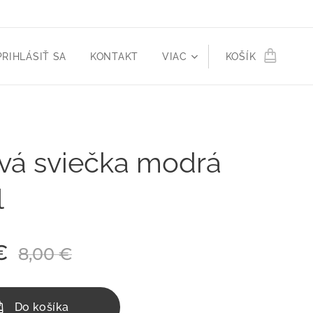
PRIHLÁSIŤ SA
KONTAKT
VIAC
KOŠÍK
vá sviečka modrá
l
€
8,00
€
Do košíka