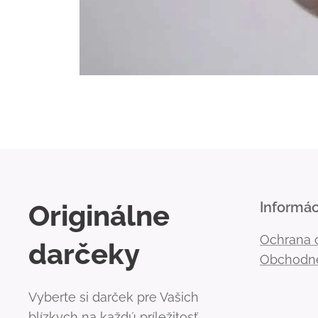
Originálne
Informác
Ochrana 
darčeky
Obchodn
Vyberte si darček pre Vašich
blízkych na každú príležitosť.