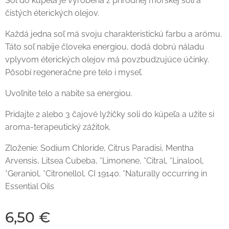
Soľ do kúpeľa je vyrobená z prírodnej morskej soli a
čistých éterických olejov.
Každá jedna soľ má svoju charakteristickú farbu a arómu.
Táto soľ nabije človeka energiou, dodá dobrú náladu
vplyvom éterických olejov má povzbudzujúce účinky.
Pôsobí regeneračne pre telo i myseľ.
Uvoľnite telo a nabite sa energiou.
Pridajte 2 alebo 3 čajové lyžičky soli do kúpeľa a užite si
aroma-terapeutický zážitok.
Zloženie: Sodium Chloride, Citrus Paradisi, Mentha
Arvensis, Litsea Cubeba, *Limonene, *Citral, *Linalool,
*Geraniol, *Citronellol, CI 19140. *Naturally occurring in
Essential Oils
6,50
€