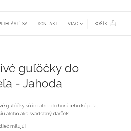
PRIHLÁSIŤ SA
KONTAKT
VIAC
KOŠÍK
vé guľôčky do
ľa - Jahoda
vé guľôčky sú ideálne do horúceho kúpeľa,
iu alebo ako svadobný darček.
ktiež milujú!