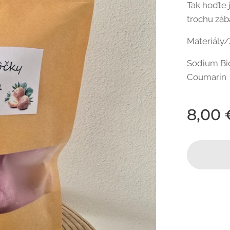
Tak hoďte 
trochu záb
Materiály/
Sodium Bic
Coumarin
8,00