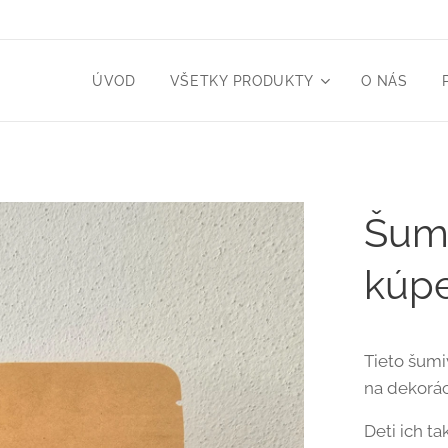
ÚVOD
VŠETKY PRODUKTY
O NÁS
Šumi
kúpe
Tieto šumi
na dekorác
Deti ich ta