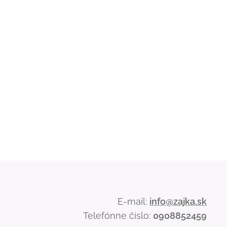
E-mail:
info@zajka.sk
Telefónne číslo:
0908852459