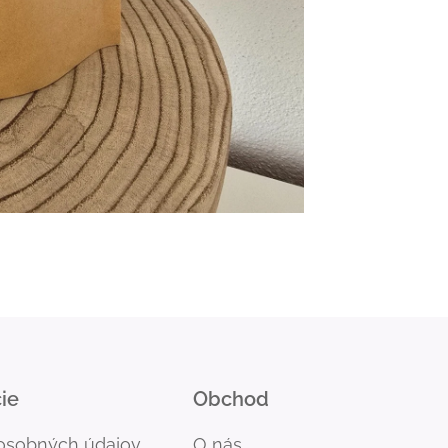
ie
Obchod
osobných údajov
O nás