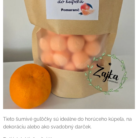
Tieto šumivé guľôčky sú ideálne do horúceho kúpeľa, na
dekoráciu alebo ako svadobný darček.