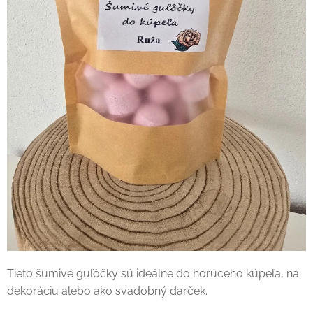
Tieto šumivé guľôčky sú ideálne do horúceho kúpeľa, na
dekoráciu alebo ako svadobný darček.