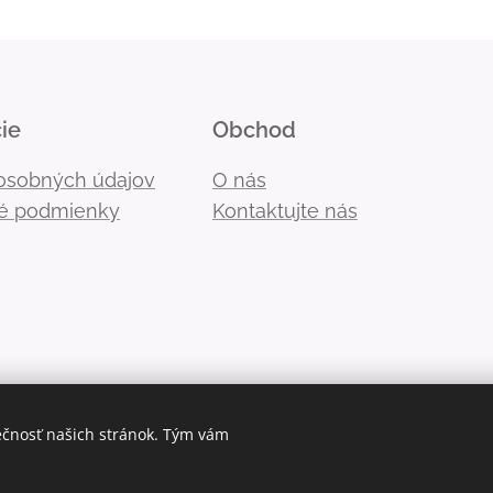
ie
Obchod
osobných údajov
O nás
é podmienky
Kontaktujte nás
ečnosť našich stránok. Tým vám
Cookies