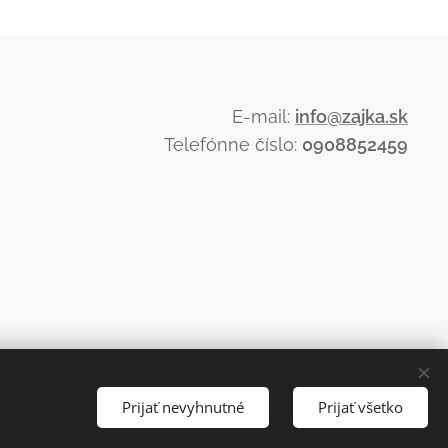
E-mail:
info@zajka.sk
Telefónne číslo:
0908852459
Prijať nevyhnutné
Prijať všetko