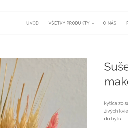
ÚVOD
VŠETKY PRODUKTY
O NÁS
Suše
mako
kytica zo 
živých kvi
do bytu.