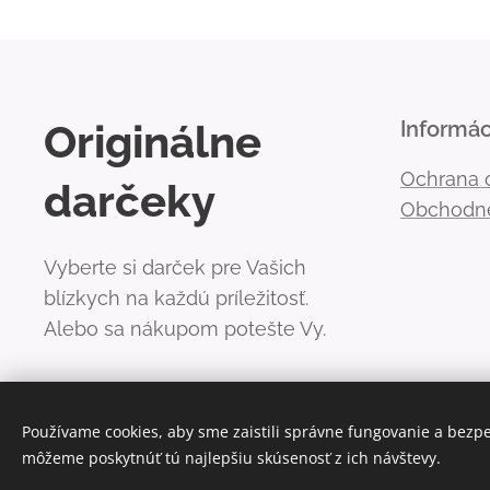
Originálne
Informác
Ochrana 
darčeky
Obchodn
Vyberte si darček pre Vašich
blízkych na každú príležitosť.
Alebo sa nákupom potešte Vy.
Používame cookies, aby sme zaistili správne fungovanie a bezp
môžeme poskytnúť tú najlepšiu skúsenosť z ich návštevy.