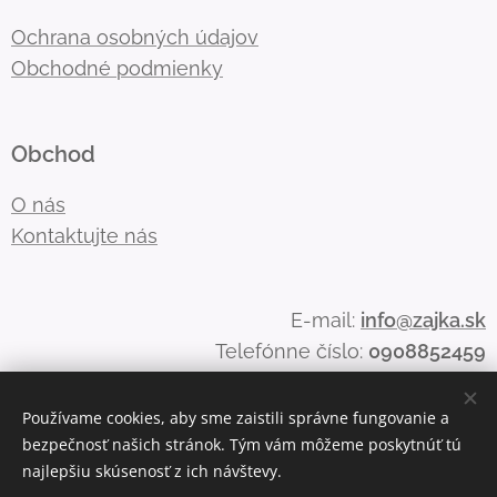
Ochrana osobných údajov
Obchodné podmienky
Obchod
O nás
Kontaktujte nás
E-mail:
info@zajka.sk
Telefónne číslo:
0908852459
Používame cookies, aby sme zaistili správne fungovanie a
bezpečnosť našich stránok. Tým vám môžeme poskytnúť tú
Cookies
najlepšiu skúsenosť z ich návštevy.