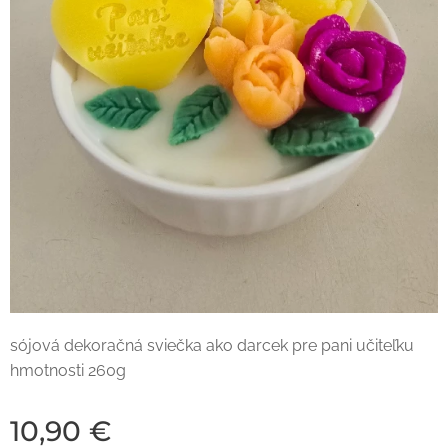
sójová dekoračná sviečka ako darcek pre pani učiteľku
hmotnosti 260g
10,90
€